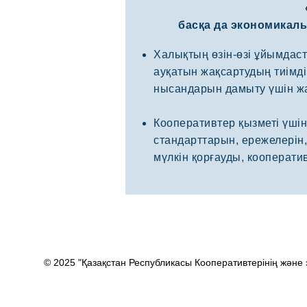
басқа да экономикал
Халықтың өзін-өзі ұйымдаст
ауқатын жақсартудың тиімді
нысандарын дамыту үшін жа
Кооперативтер қызметі үшін
стандарттарын, ережелерін,
мүлкін қорғауды, кооперат
© 2025 "Қазақстан Республикасы Кооперативтерінің жән